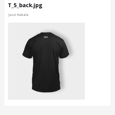
T_5_back.jpg
Jussi Hakala