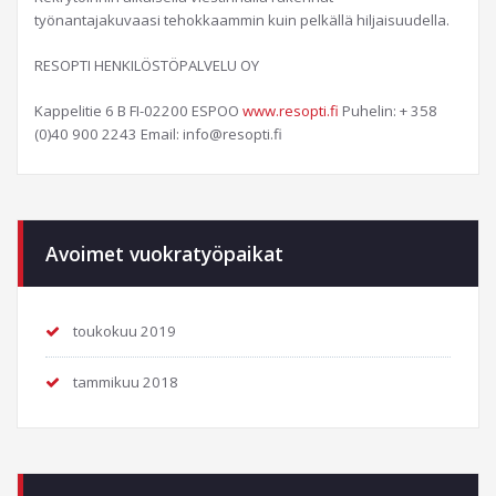
työnantajakuvaasi tehokkaammin kuin pelkällä hiljaisuudella.
RESOPTI HENKILÖSTÖPALVELU OY
Kappelitie 6 B FI-02200 ESPOO
www.resopti.fi
Puhelin: + 358
(0)40 900 2243 Email: info@resopti.fi
Avoimet vuokratyöpaikat
toukokuu 2019
tammikuu 2018