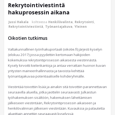
Rekrytointiviestintä
hakuprosessin aikana
Jussi Hakala
kohteessa
Henkilövalinta
,
Rekrytointi
,
Rekrytointiviestintä
,
Työnantajakuva
,
Yleinen
Oikotien tutkimus
Valtakunnallinen työnhakuportaali (oikotie.fi) järjesti kyselyn
(elokuu 2017) jossa pyydettiin kertomaan hakijoiden
kokemuksia rekrytointiprosessin aikaisesta viestinnästä.
Kysely kirvoitti kielenkantoja ja antaa verrattain huonon kuvan
yritysten maineenhallinnasta ja tavoista kehittää
työnantajakuvaa potentiaaliselle kohderyhmälle.
Viestintää toivottiin lisää ja ainakin sitä toivottiin parannettavan
seuraavilla alueilla, jotka jaottelin seuraavasti: Julkaistun
työhakemuksen sisältöön, hakemuksen lähettämisen
jälkeiseen viestintään, Rekrytointiprosessin aikaiseen ja
henkilövalinnan jälkeisen viestintään. Kuvauksia ja palautetta
alueittain annettiin seuraavasti kyselyssä: