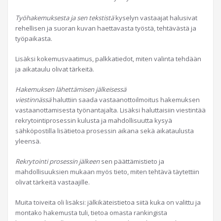
Työhakemuksesta ja sen tekstistä
kyselyn vastaajat halusivat
rehellisen ja suoran kuvan haettavasta työstä, tehtävästä ja
työpaikasta.
Lisäksi kokemusvaatimus, palkkatiedot, miten valinta tehdään
ja aikataulu olivat tärkeitä.
Hakemuksen lähettämisen jälkeisessä
viestinnässä
haluttiin saada vastaanottoilmoitus hakemuksen
vastaanottamisesta työnantajalta. Lisäksi haluttaisiin viestintää
rekrytointiprosessin kulusta ja mahdollisuutta kysyä
sähköpostilla lisätietoa prosessin aikana sekä aikataulusta
yleensä.
Rekrytointi prosessin jälkeen
sen päättämistieto ja
mahdollisuuksien mukaan myös tieto, miten tehtävä täytettiin
olivat tärkeitä vastaajille.
Muita toiveita oli lisäksi: jälkikäteistietoa siitä kuka on valittu ja
montako hakemusta tuli, tietoa omasta rankingista