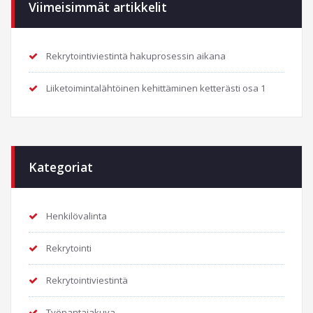
Viimeisimmät artikkelit
Rekrytointiviestintä hakuprosessin aikana
Liiketoimintalähtöinen kehittäminen ketterästi osa 1
Kategoriat
Henkilövalinta
Rekrytointi
Rekrytointiviestintä
Työnantajakuva