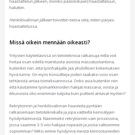
haastattelun jälkeen, moniko pääsi(vikaan) haastatteluun,
haluttiin.
Henkilövalinnan jälkeen
toivottiin tietoa siitä, miten pärjäsi
haastattelussa.
Missä oikein mennään oikeasti?
Yritysten käytettävissä on tietoteknisiä ratkaisuja millä voit
hoitaa osan edellä mainituista asioista massatuotantona,
kuitenkin niin. että työnhakijalle jää yksilöllisen kokemuksen
hyvä tunne. On myös konsultteja joiden taakaksi voisi osan
tehtävistä antaa toimeksiannossa. Onko asia kuitenkin niin
että käsitämme työmarkkinoiden hakijat massana, ovista ja
ikkunoista olisi enemmän tulijoita kuin puitteet antavat myöten?
Rekrytoinnin ja henkilövalinnan haasteita pyritään
ratkaisemaan tietotekniikalla ja jopa väitteillä keinoälyjen
hyödyntämisestä. Näemmekö rekrytoinnin vain prosessina,
jossa saamme 3-5 viisi hakijaa nopeasti ja joista valitsemme
sopivimman? Miksi emme hyödynnä meistä kiinnostuneiden