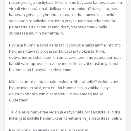
näkemyksiä ja käsityksiä. Miksi emme käyttäisi kanavan tuomia
viraali-viestinnän mahdollisuuksia huomioon? Hakijat tarjoavat
kanavan yritys -ja työnantaja kuvan kirkastamiselle ja heiltä
voit saada reaaliaikaista tietoa yrityskuvastasi sekä tärkeää
palautetta siitä miten asemoidut työnantajamarkkinalla
suhteessa muihin työnantajiin.
Hyviä ja huonoja syitä varmasti löytyy sille miksi emme informoi
hakijaa riittävästi prosessin kulusta ja tuloksista. Kiire,
epävarmuus sekä tietenkin omat tavoitteemme saada parhaat
kandit valintaprosessin viime metreille vievät etusijan ja loput
hakemukset häipyvät mielestämme.
Mitä jos antaisit jotain hakemuksen lähettäneille? Vaikka vain
hyvän mielen siitä, että heidät huomioitiin ja vaikka ei nyt
osunut kohdalle niin olet tervetullut hakemaan meille
uudestaan.
Tai ole erilainen ja tee video ja esitys hakuprosessista ja jonka
linkin jaat kaikille hakemuksen lähettäneille ja pistä itsesi peliin.
Rekrytoinnin aikaisella viestinnällä rakennat