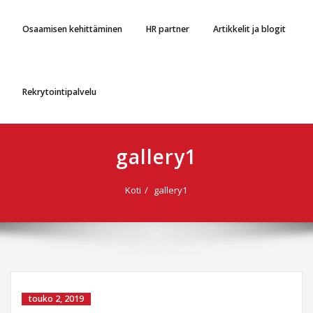
Osaamisen kehittäminen
HR partner
Artikkelit ja blogit
Rekrytointipalvelu
gallery1
Koti
gallery1
touko 2, 2019