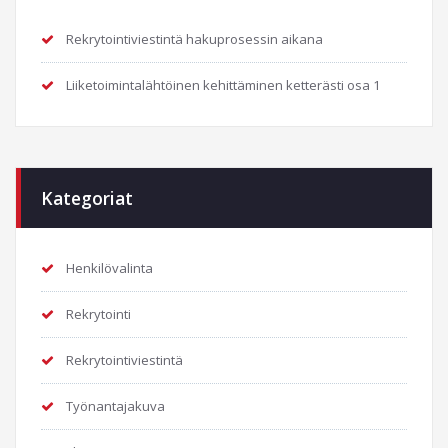
Rekrytointiviestintä hakuprosessin aikana
Liiketoimintalähtöinen kehittäminen ketterästi osa 1
Kategoriat
Henkilövalinta
Rekrytointi
Rekrytointiviestintä
Työnantajakuva